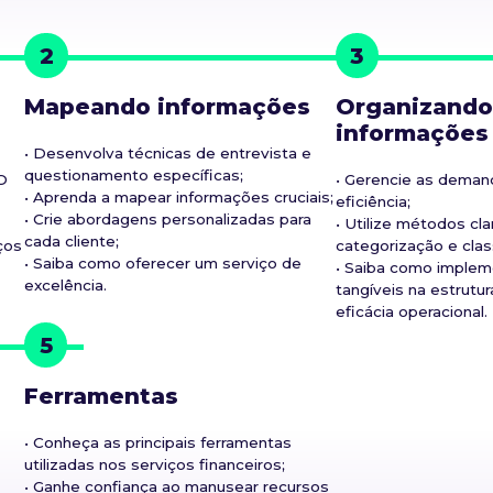
2
3
Mapeando informações
Organizando
informações
• Desenvolva técnicas de entrevista e
questionamento específicas;
O
• Gerencie as deman
• Aprenda a mapear informações cruciais;
eficiência;
• Crie abordagens personalizadas para
• Utilize métodos cl
cada cliente;
ços
categorização e clas
• Saiba como oferecer um serviço de
• Saiba como imple
excelência.
tangíveis na estrutur
eficácia operacional.
5
Ferramentas
• Conheça as principais ferramentas
utilizadas nos serviços financeiros;
• Ganhe confiança ao manusear recursos