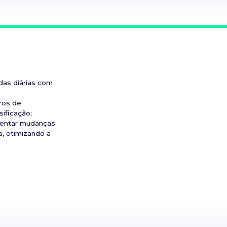
das diárias com
aros de
sificação;
mentar mudanças
a, otimizando a