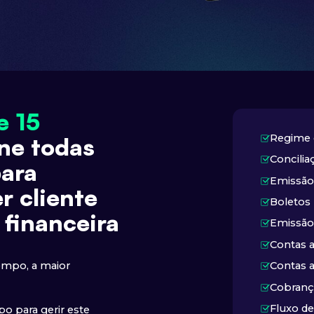
e 15
Regime 
ne todas
Concilia
para
Emissão
r cliente
Boletos
 financeira
Emissão 
Contas 
mpo, a maior
Contas 
Cobranç
Fluxo de
 para gerir este