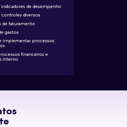
r indicadores de desempenho
 controles diversos
o de faturamento
de gastos
e Implementar processos
ros
processos financeiros e
s interno
atos
te