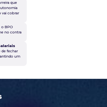
rreira que
 autonomia
 vai cobrar
, o BPO
lhe no contra
alariais
 de fechar
rantindo um
s