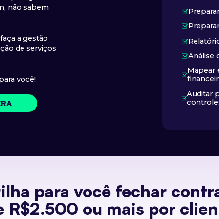
êm, não sabem
Prepara
Preparar
faça a gestão
Relatóri
ação de serviços
Análise 
Mapear 
financei
para você!
Auditar 
controle
ERA
rilha para você fechar contr
e R$2.500 ou mais por clien