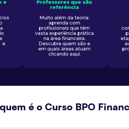
o e
Professores que são
referência
cios
Muito além da teoria:
o
aprenda com
ia
profissionais que têm
co
do
vasta experiência prática
p
e
na área financeira.
eta
z e
Descubra quem são e
a
em quais áreas atuam
pr
clicando aqui.
 quem é o Curso BPO Financ