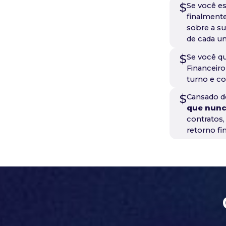
$
Se você e
finalment
sobre a su
de cada um
$
Se você q
Financeiro
turno e co
$
Cansado d
que nun
contratos
retorno fin