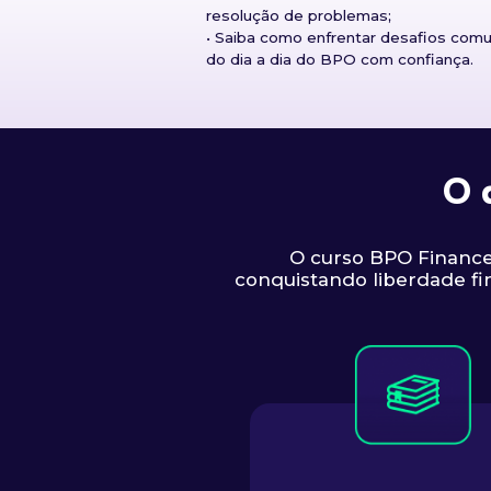
resolução de problemas;
• Saiba como enfrentar desafios com
do dia a dia do BPO com confiança.
O 
O curso BPO Financei
conquistando liberdade fin