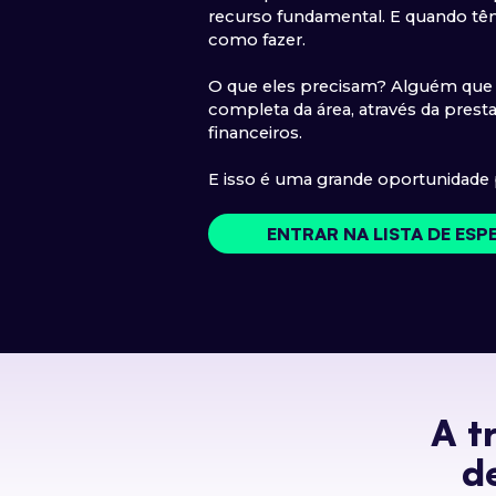
recurso fundamental. E quando t
como fazer.
O que eles precisam? Alguém que 
completa da área, através da prest
financeiros.
E isso é uma grande oportunidade 
ENTRAR NA LISTA DE ESP
A t
d