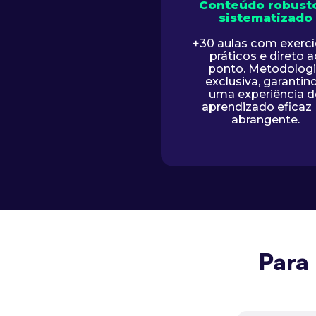
Conteúdo robust
sistematizado
+30 aulas com exercí
práticos e direto a
ponto. Metodolog
exclusiva, garantin
uma experiência d
aprendizado efica
abrangente.
Para